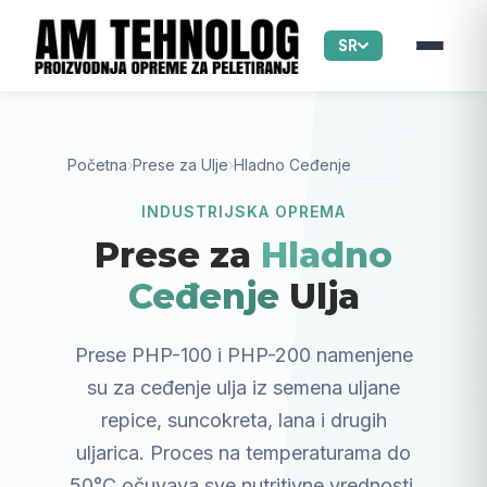
SR
Početna
›
Prese za Ulje
›
Hladno Ceđenje
INDUSTRIJSKA OPREMA
Prese za
Hladno
Ceđenje
Ulja
Prese PHP-100 i PHP-200 namenjene
su za ceđenje ulja iz semena uljane
repice, suncokreta, lana i drugih
uljarica. Proces na temperaturama do
50°C očuvava sve nutritivne vrednosti.