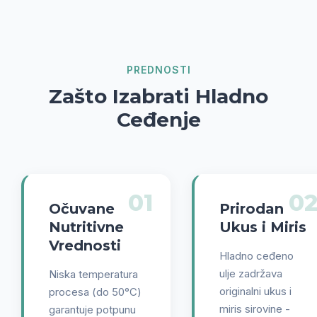
PREDNOSTI
Zašto Izabrati Hladno
Ceđenje
01
0
Očuvane
Prirodan
Nutritivne
Ukus i Miris
Vrednosti
Hladno ceđeno
ulje zadržava
Niska temperatura
originalni ukus i
procesa (do 50°C)
miris sirovine -
garantuje potpunu