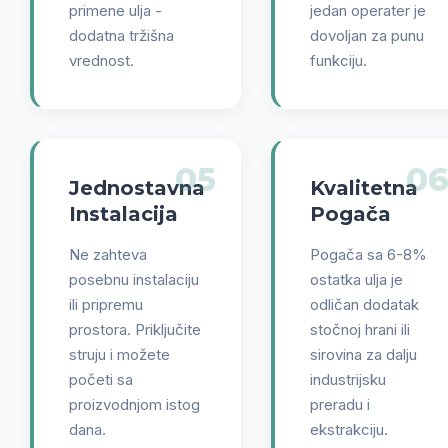
primene ulja -
jedan operater je
dodatna tržišna
dovoljan za punu
vrednost.
funkciju.
05
0
Jednostavna
Kvalitetna
Instalacija
Pogača
Ne zahteva
Pogača sa 6-8%
posebnu instalaciju
ostatka ulja je
ili pripremu
odličan dodatak
prostora. Priključite
stočnoj hrani ili
struju i možete
sirovina za dalju
početi sa
industrijsku
proizvodnjom istog
preradu i
dana.
ekstrakciju.