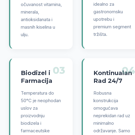
idealno za
očuvanost vitamina,
gastronomsku
minerala,
upotrebu i
antioksidanata i
premium segment
masnih kiselina u
tržišta.
ulju.
03
0
Biodizel i
Kontinualan
Farmacija
Rad 24/7
Temperatura do
Robusna
50°C je neophodan
konstrukcija
uslov za
omogućava
proizvodnju
neprekidan rad uz
biodizela i
minimalno
farmaceutske
održavanje. Samo