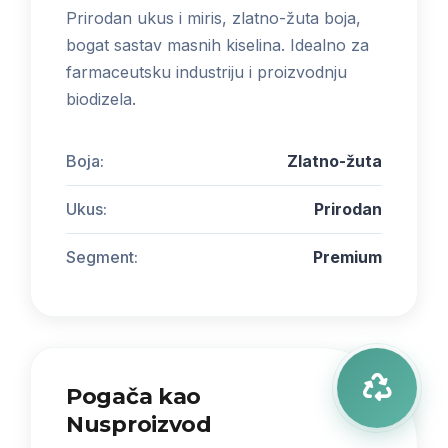
Prirodan ukus i miris, zlatno-žuta boja,
bogat sastav masnih kiselina. Idealno za
farmaceutsku industriju i proizvodnju
biodizela.
Boja:
Zlatno-žuta
Ukus:
Prirodan
Segment:
Premium
Pogača kao
Nusproizvod