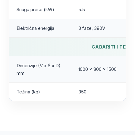
Snaga prese (kW)
5.5
Električna energija
3 faze, 380V
GABARITI I TEŽIN
Dimenzije (V x Š x D)
1000 x 800 x 1500
mm
Težina (kg)
350