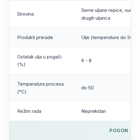
Seme uljane repice, suncokr
Sirovina
drugih uljarica
Produkti prerade
Ulje (temperature do 50°C)
Ostatak ulja u pogači
6 - 8
(%)
Temperatura procesa
do 50
(°C)
Režim rada
Neprekidan
POGON