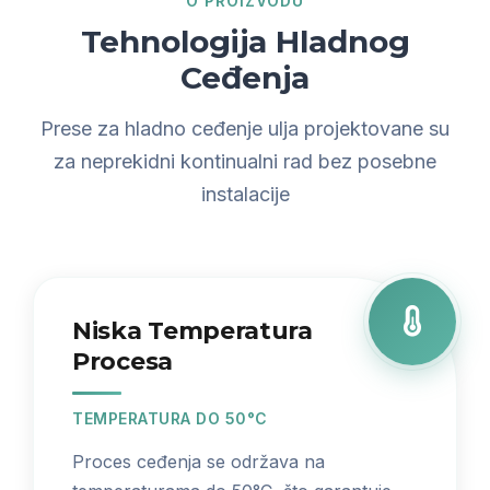
O PROIZVODU
Tehnologija Hladnog
Ceđenja
Prese za hladno ceđenje ulja projektovane su
za neprekidni kontinualni rad bez posebne
instalacije
Niska Temperatura
Procesa
TEMPERATURA DO 50°C
Proces ceđenja se održava na