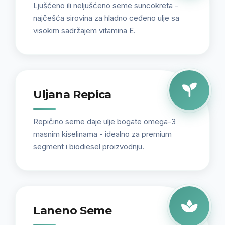
Ljušćeno ili neljušćeno seme suncokreta -
najčešća sirovina za hladno ceđeno ulje sa
visokim sadržajem vitamina E.
Uljana Repica
Repičino seme daje ulje bogate omega-3
masnim kiselinama - idealno za premium
segment i biodiesel proizvodnju.
Laneno Seme