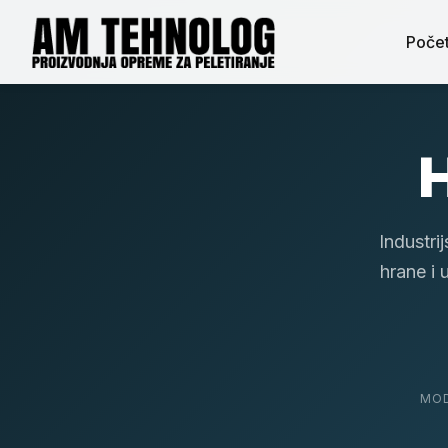
Poče
H
Industri
hrane i 
MOD