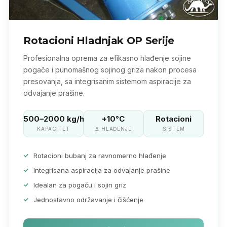
Rotacioni Hladnjak OP Serije
Profesionalna oprema za efikasno hlađenje sojine
pogače i punomašnog sojinog griza nakon procesa
presovanja, sa integrisanim sistemom aspiracije za
odvajanje prašine.
500–2000 kg/h
+10°C
Rotacioni
KAPACITET
Δ HLAĐENJE
SISTEM
Rotacioni bubanj za ravnomerno hlađenje
Integrisana aspiracija za odvajanje prašine
Idealan za pogaču i sojin griz
Jednostavno održavanje i čišćenje