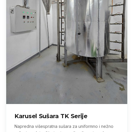
Karusel Sušara TK Serije
Napredna višespratna sušara za uniformno i nežno