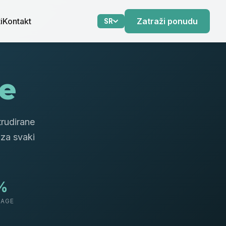
i
Kontakt
Zatraži ponudu
SR
e
trudirane
 za svaki
%
LAGE