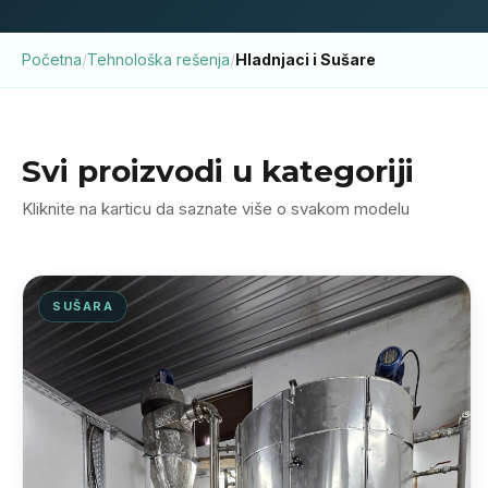
Početna
/
Tehnološka rešenja
/
Hladnjaci i Sušare
Svi proizvodi u kategoriji
Kliknite na karticu da saznate više o svakom modelu
SUŠARA