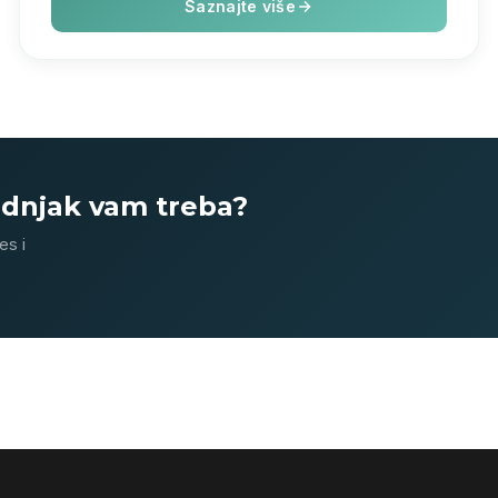
Saznajte više
ladnjak vam treba?
es i