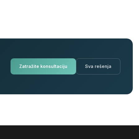
Zatražite konsultaciju
Sva rešenja