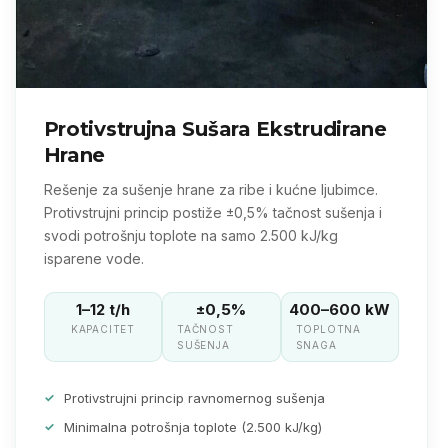
Protivstrujna Sušara Ekstrudirane
Hrane
Rešenje za sušenje hrane za ribe i kućne ljubimce.
Protivstrujni princip postiže ±0,5% tačnost sušenja i
svodi potrošnju toplote na samo 2.500 kJ/kg
isparene vode.
1–12 t/h
±0,5%
400–600 kW
KAPACITET
TAČNOST
TOPLOTNA
SUŠENJA
SNAGA
Protivstrujni princip ravnomernog sušenja
Minimalna potrošnja toplote (2.500 kJ/kg)