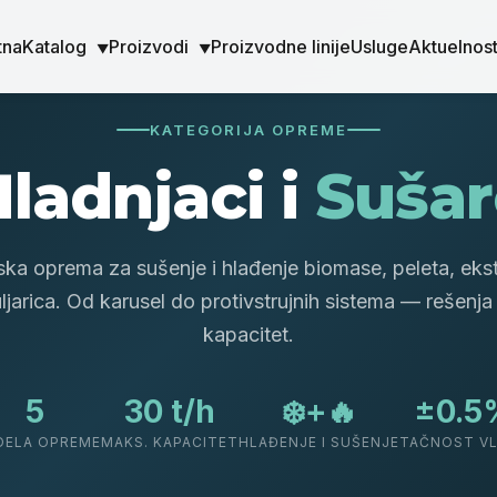
tna
Katalog
Proizvodi
Proizvodne linije
Usluge
Aktuelnost
▼
▼
KATEGORIJA OPREME
ladnjaci i
Sušar
jska oprema za sušenje i hlađenje biomase, peleta, eks
uljarica. Od karusel do protivstrujnih sistema — rešenja
kapacitet.
5
30 t/h
❄️+🔥
±0.5
ELA OPREME
MAKS. KAPACITET
HLAĐENJE I SUŠENJE
TAČNOST V