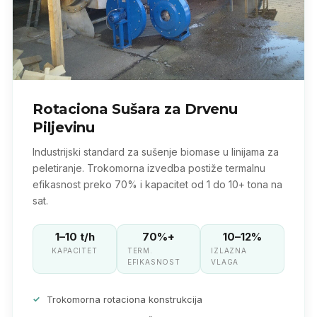
Rotaciona Sušara za Drvenu
Piljevinu
Industrijski standard za sušenje biomase u linijama za
peletiranje. Trokomorna izvedba postiže termalnu
efikasnost preko 70% i kapacitet od 1 do 10+ tona na
sat.
1–10 t/h
70%+
10–12%
KAPACITET
TERM.
IZLAZNA
EFIKASNOST
VLAGA
Trokomorna rotaciona konstrukcija