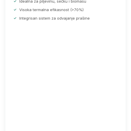
Idealna za piljevinu, sečku i biomasu
Visoka termalna efikasnost (>70%)
Integrisan sistem za odvajanje prašine