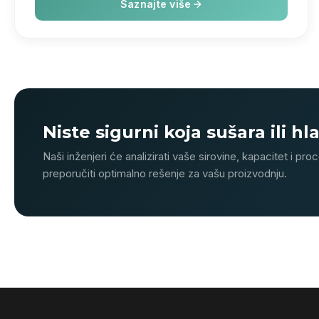
Saznajte više
Niste sigurni koja sušara ili h
Naši inženjeri će analizirati vaše sirovine, kapacitet i proc
preporučiti optimalno rešenje za vašu proizvodnju.