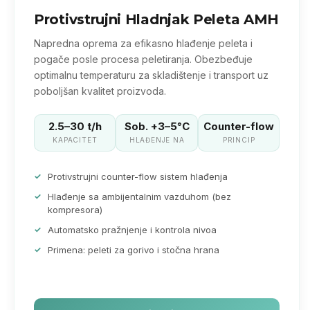
Protivstrujni Hladnjak Peleta AMH
Napredna oprema za efikasno hlađenje peleta i
pogače posle procesa peletiranja. Obezbeđuje
optimalnu temperaturu za skladištenje i transport uz
poboljšan kvalitet proizvoda.
2.5–30 t/h
Sob. +3–5°C
Counter-flow
KAPACITET
HLAĐENJE NA
PRINCIP
Protivstrujni counter-flow sistem hlađenja
Hlađenje sa ambijentalnim vazduhom (bez
kompresora)
Automatsko pražnjenje i kontrola nivoa
Primena: peleti za gorivo i stočna hrana