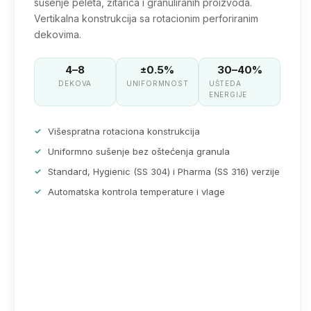
sušenje peleta, žitarica i granuliranih proizvoda.
Vertikalna konstrukcija sa rotacionim perforiranim
dekovima.
4–8
±0.5%
30–40%
DEKOVA
UNIFORMNOST
UŠTEDA
ENERGIJE
Višespratna rotaciona konstrukcija
Uniformno sušenje bez oštećenja granula
Standard, Hygienic (SS 304) i Pharma (SS 316) verzije
Automatska kontrola temperature i vlage